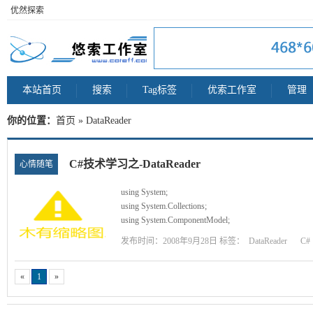
优然探索
本站首页
搜索
Tag标签
优索工作室
管理
你的位置：
首页
» DataReader
C#技术学习之-DataReader
心情随笔
using System;
using System.Collections;
using System.ComponentModel;
using System.Data;
发布时间：2008年9月28日 标签：
DataReader
C#
using System.Drawing;
using System.Web;
using System.Web.SessionState;
«
1
»
using System.Web.UI;
using System.Web.UI.WebControls;