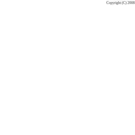
alert("OK2");
Copyright (C) 2008-
...