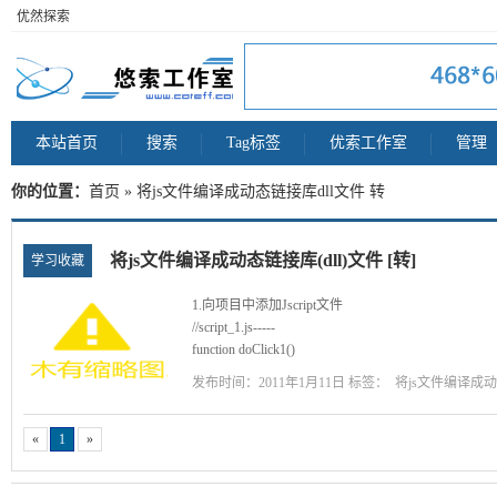
优然探索
本站首页
搜索
Tag标签
优索工作室
管理
你的位置：
首页
» 将js文件编译成动态链接库dll文件 转
将js文件编译成动态链接库(dll)文件 [转]
学习收藏
1.向项目中添加Jscript文件
//script_1.js-----
function doClick1()
{
发布时间：2011年1月11日 标签：
将js文件编译成动
alert("OK1_wufeng");
}
//script_2.js-----
«
1
»
function doClick2()
{