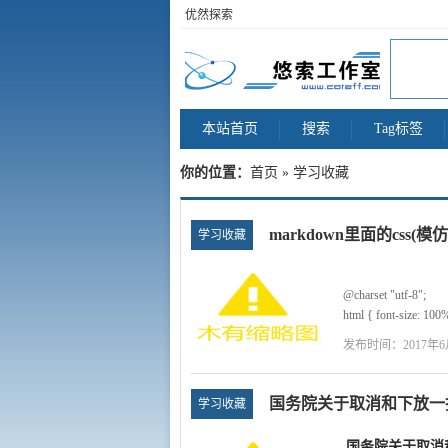
优然探索
本站首页
搜索
Tag标签
你的位置：
首页
» 学习收藏
markdown里面的css(模仿g
学习收藏
@charset "utf-8";
html { font-size: 100%
body{
发布时间：2017年6
color:#000000;
font-family:Georgia, 
font-size:13px;
国务院关于取消和下放一
学习收藏
padding:1em;
margin:auto;
国务院关于取消