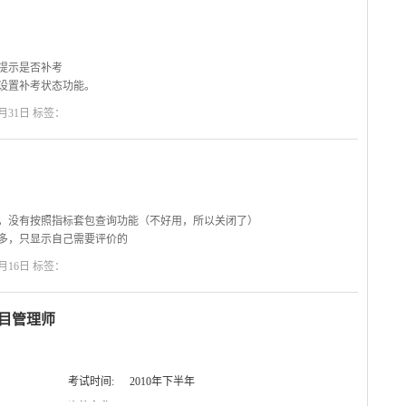
动提示是否补考
，设置补考状态功能。
下个文本控件上
月31日 标签：
出，没有按照指标套包查询功能（不好用，所以关闭了）
么多，只显示自己需要评价的
月16日 标签：
项目管理师
考试时间:
2010年下半年