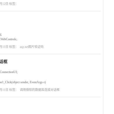
资格名称：
月12日 标签：
g;
.WebControls;
work.Webadmin.Sysadmin
月11日 标签：
asp.net图片验证码
 code : System.Web.UI.Page
话框
_Load(object sender, EventArgs e)
.ConnectionUI;
1_Click(object sender, EventArgs e)
月11日 标签：
调用微软的数据库连接对话框
log dlg = new DataConnectionDialog();