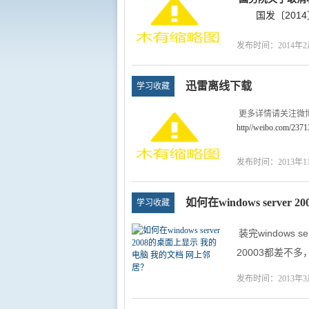
max-width:42em;
国发〔2014
background:#fefefe
line-height:25px;
发布时间：2014年2
}
...
迅雷离线下载
学习收藏
更多详情请关注微
http//weibo.com/237
【注】为了避免顶
发布时间：2013年1
（1）使用网页离线
操作步骤
1.打开网页离线下载地址http
如何在windows serv
学习收藏
...
装完windows 
20003都差不多
找到，但是wind
发布时间：2013年3
招，详细如下
...