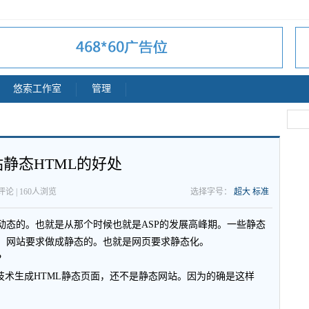
悠索工作室
管理
站静态HTML的好处
个评论 |
160
人浏览
选择字号：
超大
标准
动态的。也就是从那个时候也就是ASP的发展高峰期。一些静态
，网站要求做成静态的。也就是网页要求静态化。
？
技术生成HTML静态页面，还不是静态网站。因为的确是这样