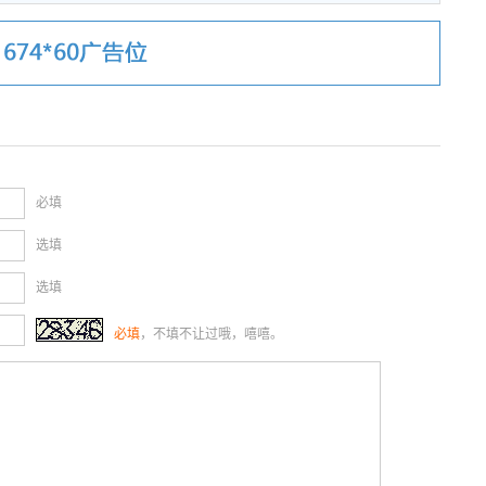
必填
选填
选填
必填
，不填不让过哦，嘻嘻。