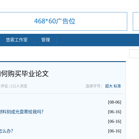
悠索工作室
管理
如何购买毕业论文
0个评论 |
252
人浏览
选择字号：
超大
标准
[08-06]
材料刻成光盘寄给我吗？
[06-16]
[06-16]
怎么办？
[06-16]