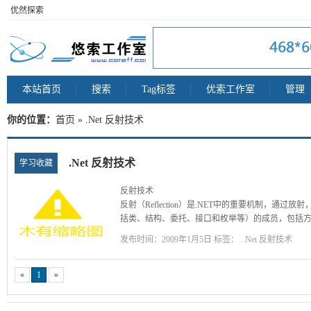
优然探索
本站首页
搜索
Tag标签
优索工作室
管理
你的位置：
首页
» .Net 反射技术
.Net 反射技术
学习收藏
反射技术
反射（Reflection）是.NET中的重要机制，通过
括类、结构、委托、接口和枚举等）的成员，包括
以获得每个成员的名称、限定符和参数等。有了反
发布时间：2009年1月5日 标签：
.Net 反射技术
了构造函数的信息，即可直接创建对象，即使这个
1、.NET可执行应用程序结构
程序代码在编译后生成可执行的应用，我们首先
«
1
»
...